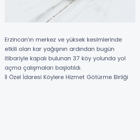
Erzincan’ın merkez ve yüksek kesimlerinde
etkili olan kar yağışının ardından bugün
itibariyle kapalı bulunan 37 köy yolunda yol
açma çalışmaları başlatıldı.
İl Özel İdaresi Köylere Hizmet Götürme Birliği
92 kişilik bir ekiple, 14 greyder, 3 dozer, 10
loader, 7 beko loader ve 4 bıçaklı kamyon ile
çalışmalarını sürdürüyor.
Öte yandan Meteoroloji 12. Bölge Müdürlüğü
ekiplerinin yaptığı son değerlendirmelere göre,
bölge genelinde havanın parçalı ve çok