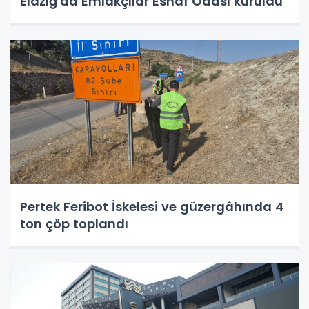
Elazığ'da Emlakçılar Esnaf Odası kuruldu
Pertek Feribot İskelesi ve güzergâhında 4
ton çöp toplandı