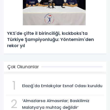
YKS'de çifte il birinciliği, kıckboks'ta
Türkiye Şampiyonluğu: Yöntemim'den
rekor yıl
Çok Okunanlar
1
Elazığ'da Emlakçılar Esnaf Odası kuruldu
2
‘Almazlarsa Almasınlar; Baskilimiz
Malatya’ya muhtaç değildir’