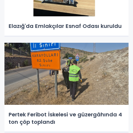
Elazığ'da Emlakçılar Esnaf Odası kuruldu
Pertek Feribot İskelesi ve güzergâhında 4
ton çöp toplandı