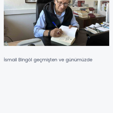
İsmail Bingöl geçmişten ve günümüzde
Erzurum’da yayınlanmış, hala yayınlanmakta
olan mahalli basını kitaplaştırdı.
Kitabın ismini ‘Erzurum Mahalli Basın Tarihi’
koyan Bingöl, 332 sayfalık kitabında, tarihe ışık
tutacak Erzurum Basınını konu aldı.
Geçmişte ve bugün, kamuoyunun sesi olmuş,
bunun için bilgisini, birikimini kullanarak,