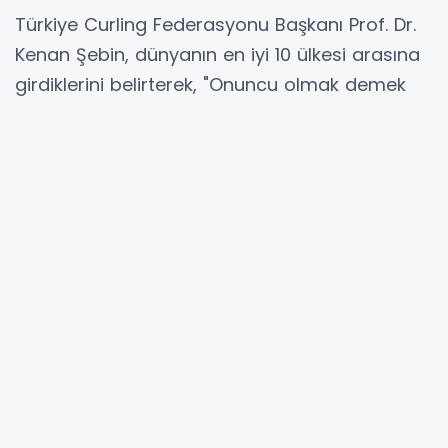
Türkiye Curling Federasyonu Başkanı Prof. Dr.
Kenan Şebin, dünyanın en iyi 10 ülkesi arasına
girdiklerini belirterek, "Onuncu olmak demek
olimpiyata gitmek demektir" dedi.
Türkiye Curling Federasyonu Başkanı Prof. Dr.
Kenan Şebin, AK Parti Erzurum İl Başkanı Av.
İbrahim Küçükoğlu, MHP Erzurum İl Başkanı
Adem Yurdagül, Doğu Anadolu Gazeteciler
Cemiyeti Başkanı Ayhan Türkez, Erzurum
Gazeteciler Cemiyeti Başkanı Musa Çakır,
gazeteciler ve federasyon yetkilileri katıldığı
toplantıda gündeme dair değerlendirmeler
yaptı.
Türkiye Curling Federasyonu Başkanı Prof. Dr.
Kenan Şebin, Erzurum’un kış sporları alanındaki