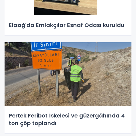
Elazığ'da Emlakçılar Esnaf Odası kuruldu
Pertek Feribot İskelesi ve güzergâhında 4
ton çöp toplandı