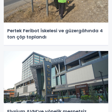
Pertek Feribot İskelesi ve güzergâhında 4
ton çöp toplandı
Elysium AVM’ye yönelik mesnetsiz