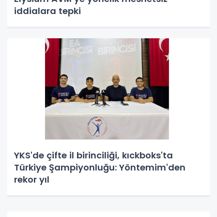
iddialara tepki
YKS'de çifte il birinciliği, kıckboks'ta
Türkiye Şampiyonluğu: Yöntemim'den
rekor yıl