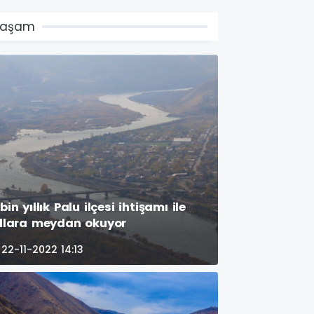
Yaşam
bin yıllık Palu ilçesi ihtişamı ile
ıllara meydan okuyor
22-11-2022 14:13