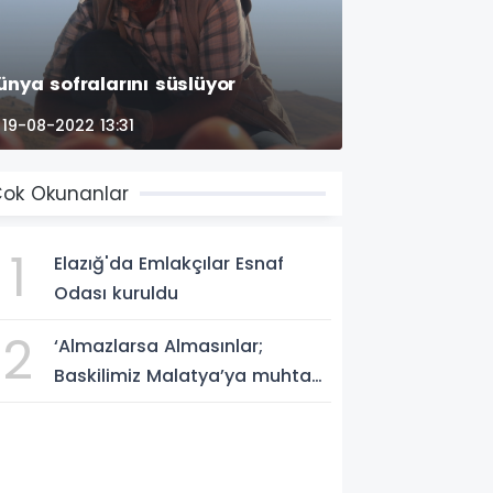
ünya sofralarını süslüyor
19-08-2022 13:31
ok Okunanlar
1
Elazığ'da Emlakçılar Esnaf
Odası kuruldu
2
‘Almazlarsa Almasınlar;
Baskilimiz Malatya’ya muhtaç
değildir’