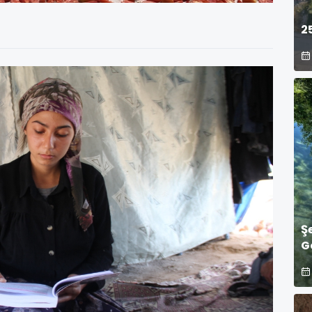
2
Ş
G