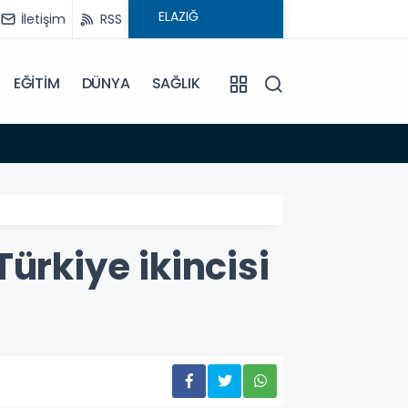
İletişim
RSS
EĞİTİM
DÜNYA
SAĞLIK
08:59
Elysi
Türkiye ikincisi