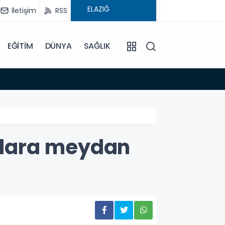
İletişim
RSS
EĞİTİM
DÜNYA
SAĞLIK
08:59
Elysi
yıllara meydan