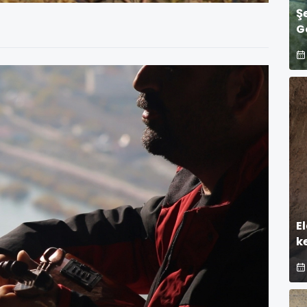
Ş
G
E
k