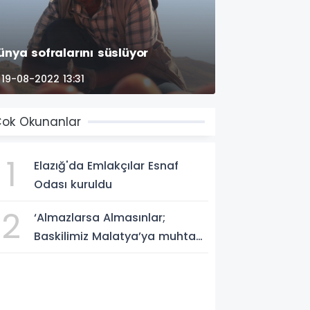
ünya sofralarını süslüyor
19-08-2022 13:31
ok Okunanlar
1
Elazığ'da Emlakçılar Esnaf
Odası kuruldu
2
‘Almazlarsa Almasınlar;
Baskilimiz Malatya’ya muhtaç
değildir’