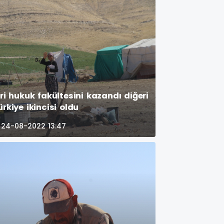
iri hukuk fakültesini kazandı diğeri
ürkiye ikincisi oldu
24-08-2022 13:47