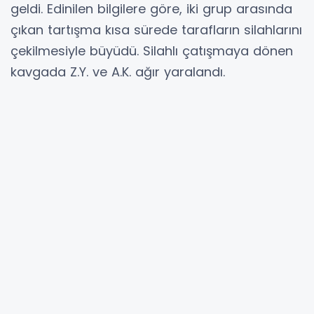
geldi. Edinilen bilgilere göre, iki grup arasında
çıkan tartışma kısa sürede tarafların silahlarını
çekilmesiyle büyüdü. Silahlı çatışmaya dönen
kavgada Z.Y. ve A.K. ağır yaralandı.
Çevredekilerin haber vermesi üzerine olay
yerine çağrılan sağlık ekipleri yaralılara ilk
müdahalesini yaparak hastaneye kaldırdı.
Yaralılardan A.K. yapılan tüm müdahalelere
rağmen kurtarılamayarak hayatını
kaybederken, Z.Y.’nin hayati tehlikesinin devam
ettiği öğrenildi. Öte yandan, olayla ilgili
güvenlik güçleri tarafından inceleme
yapılırken, kavgaya karışan şahısların
yakalanması için çalışma başlatıldı.