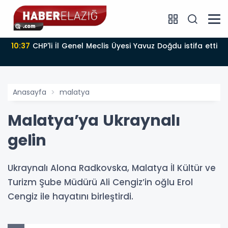
10:37
CHP'li İl Genel Meclis Üyesi Yavuz Doğdu istifa etti
Anasayfa
malatya
Malatya’ya Ukraynalı
gelin
Ukraynalı Alona Radkovska, Malatya İl Kültür ve
Turizm Şube Müdürü Ali Cengiz’in oğlu Erol
Cengiz ile hayatını birleştirdi.